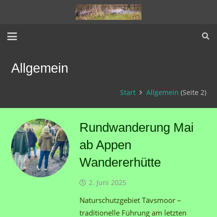
Allgemein
Start
Allgemein
(Seite 2)
Rundwanderung Mai
ab Appen
Wandererhütte
2. Juni 2025
Naturschutzgebiet Tävsmoor –
traditionelle Führung am letzten