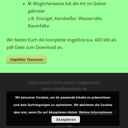
V
: Möglicherweise hat die Art im Gebiet
gebrütet
z.B. Eisvogel, Kernbeißer, Wasserralle,
Baumfalke
Wir bieten Euch die komplette Vogelliste (ca. 400 kB) als
pdf-Datei zum Download an.
Vogelliste Tävsmoor
Fotos (wenn nicht anders angegeben)
hans.rutar@erutario.de
Wir benutzen Cookies, um dir passende Inhalte zu präsentieren
© Copyright 2026
und dein Surfvergnügen zu optimieren. Wir aktivieren die Cockies
Impressum
Datenschutz Haftung Nutzung der Webseite
aber erst, wenn Du auf Akzeptieren klickst.
Weitere Informationen
Akzeptieren
Sitemap