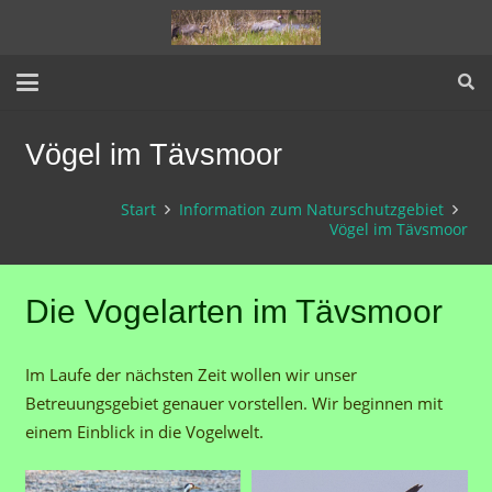
Vögel im Tävsmoor
Start
Information zum Naturschutzgebiet
Vögel im Tävsmoor
Die Vogelarten im Tävsmoor
Im Laufe der nächsten Zeit wollen wir unser
Betreuungsgebiet genauer vorstellen. Wir beginnen mit
einem Einblick in die Vogelwelt.