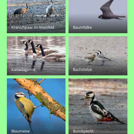
Kranichpaar im Maisfeld
Baumfalke
Kanadagänse
Bachstelze
Blaumeise
Bunstpecht